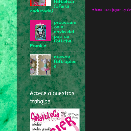
fofuchas
(oferta
Ahora toca jugar...y des
caducada)
procedem
os al
envio del
pap de
fofucha
Frankie
nuevos
fofulapice
s
Accede a nuestros
trabajos