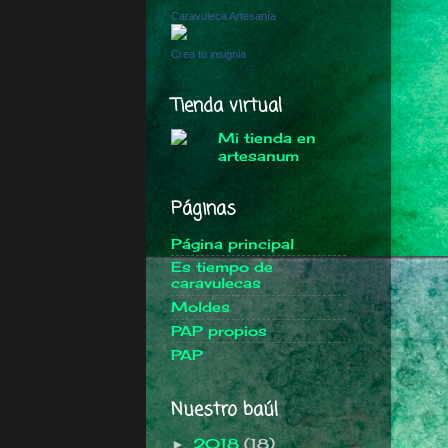
Caravuleca Artesanía
Crea tu insignia
Tienda virtual
Páginas
Página principal
Es tiempo de
caravulecas
Moldes
PAP propios
PAP
Nuestro baúl
2018
(18)
►