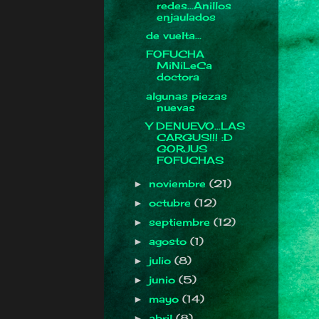
redes...Anillos
enjaulados
de vuelta...
FOFUCHA
MiNiLeCa
doctora
algunas piezas
nuevas
Y DENUEVO...LAS
CARGUS!!! :D
GORJUS
FOFUCHAS
noviembre
(21)
►
octubre
(12)
►
septiembre
(12)
►
agosto
(1)
►
julio
(8)
►
junio
(5)
►
mayo
(14)
►
abril
(8)
►