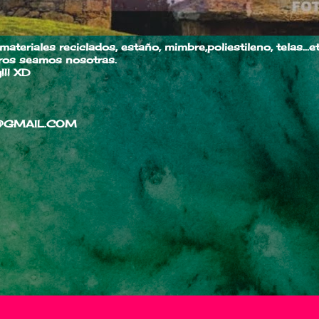
teriales reciclados, estaño, mimbre,poliestileno, telas...et
tros seamos nosotras.
!!! XD
@GMAIL.COM