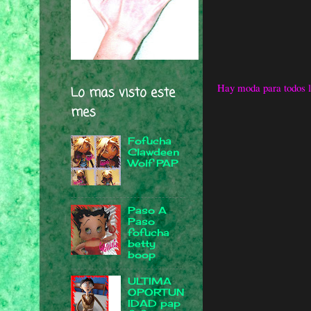
Hay moda para todos lo
Lo mas visto este
mes
Fofucha
Clawdeen
Wolf PAP
Paso A
Paso
fofucha
betty
boop
ULTIMA
OPORTUN
IDAD pap