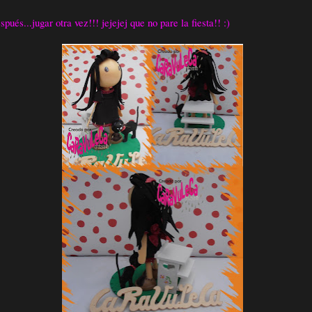
pués...jugar otra vez!!! jejejej que no pare la fiesta!! :)