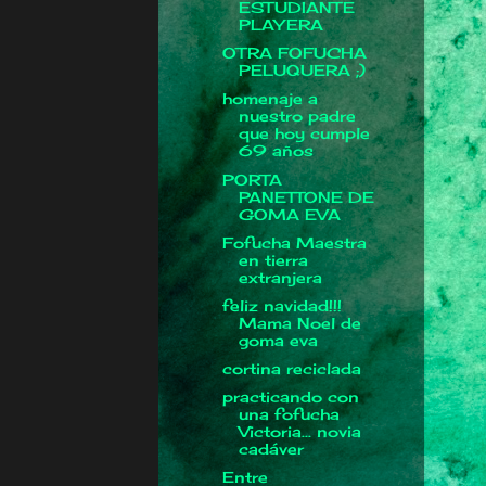
ESTUDIANTE
PLAYERA
OTRA FOFUCHA
PELUQUERA ;)
homenaje a
nuestro padre
que hoy cumple
69 años
PORTA
PANETTONE DE
GOMA EVA
Fofucha Maestra
en tierra
extranjera
feliz navidad!!!
Mama Noel de
goma eva
cortina reciclada
practicando con
una fofucha
Victoria... novia
cadáver
Entre