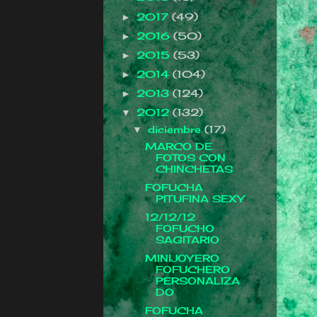
2017
(49)
►
2016
(50)
►
2015
(53)
►
2014
(104)
►
2013
(124)
►
2012
(132)
▼
diciembre
(17)
▼
MARCO DE
FOTOS CON
CHINCHETAS
FOFUCHA
PITUFINA SEXY
12/12/12
FOFUCHO
SAGITARIO
MINIJOYERO
FOFUCHERO
PERSONALIZA
DO
FOFUCHA