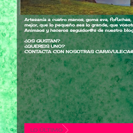
Artesanía a cuatro manos, goma eva, fofuchas, ma
mejor, que lo pequeño sea lo grande, que voso
Animaos y haceros seguidor@s de nuestro blog
¿OS GUSTAN?
¿QUEREIS UNO?
CONTACTA CON NOSOTRAS
CARAVULECA
LO ÚLTIMO