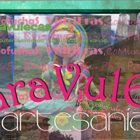
avulecas
uteria,eventos manualidades varias...