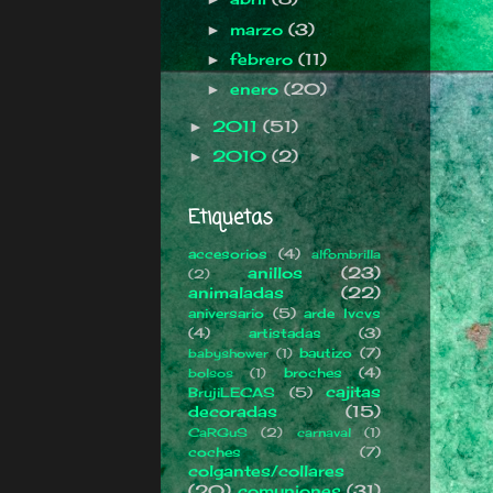
marzo
(3)
►
febrero
(11)
►
enero
(20)
►
2011
(51)
►
2010
(2)
►
Etiquetas
accesorios
(4)
alfombrilla
anillos
(23)
(2)
animaladas
(22)
aniversario
(5)
arde lvcvs
(4)
artistadas
(3)
bautizo
(7)
babyshower
(1)
broches
(4)
bolsos
(1)
cajitas
BrujiLECAS
(5)
decoradas
(15)
CaRGuS
(2)
carnaval
(1)
coches
(7)
colgantes/collares
(20)
comuniones
(31)