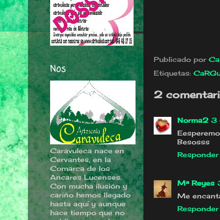
Publicado por
Ca
Nos
Etiquetas:
CaRG
2 comentari
Norma2
3 
Eesperemos 
Besosss
Caravuleca nace en
Responder
Cervantes, en la
Comarca de los
Ancares Lucenses.
Mª Reyes
Con mucha ilusión y
cariño hemos llegado
Me encanta
hasta aquí y aunque
Responder
hace tiempo que no